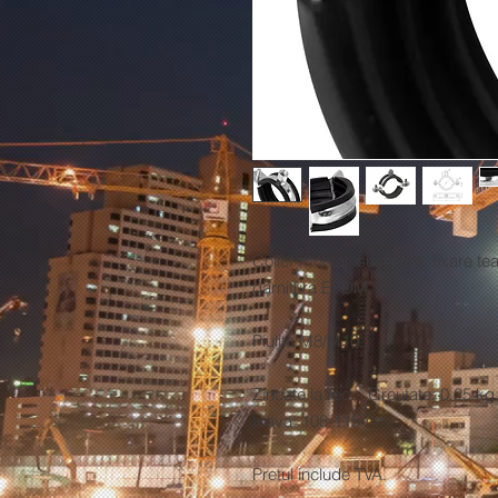
Colier montaj, sustinere, fixare te
garnitura EPDM.
Piulita M8/M10.
Zincate la rece. Greutate: 0.25 k
teava: 108-115mm.
Pretul
include TVA.