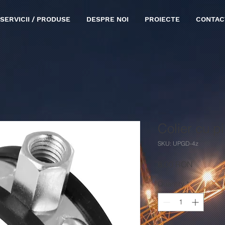
SERVICII / PRODUSE
DESPRE NOI
PROIECTE
CONTAC
Colier cu pi
SKU: UPGD-4z
Price
8,00 RON
Quantity
*