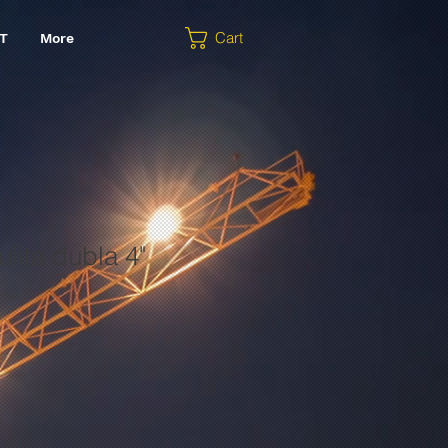
Cart
T
More
ulita dubla 4"