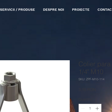
SERVICII / PRODUSE
DESPRE NOI
PROIECTE
CONTAC
Colier para 
1/4" M10
SKU: ZPF-M10-114
Price
3,15 RON
Quantity
*