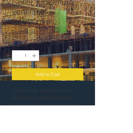
Colier tubulatura
ventilatie
D1000mm
Price
51,75 RON
Quantity
*
Add to Cart
Colier montaj, sustinere, fixare
tubulatura ventilatie de sectiune
circulara. Colier simplu cu piulita cu
garnitura PVC.
Zincate la rece. Greutate: 1.8