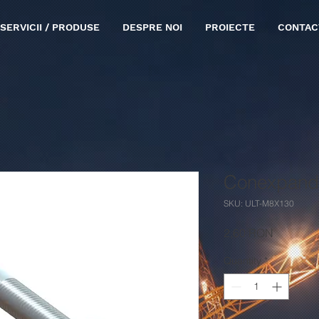
SERVICII / PRODUSE
DESPRE NOI
PROIECTE
CONTAC
Conexpand
SKU: ULT-M8X130
Price
2,60 RON
Quantity
*