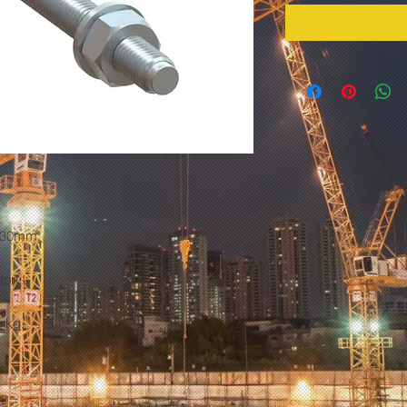
130mm.
ton.
5 kg.