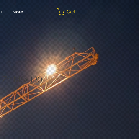
Cart
T
More
 Zn M8x130