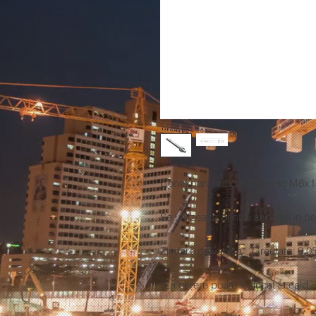
Conexpand zincat galvanic M8x
Se utilizeaza pentru ancorari in be
Zincare galvanica*. Greutate: 0.0
*La cerere poate fi zincat la cald.