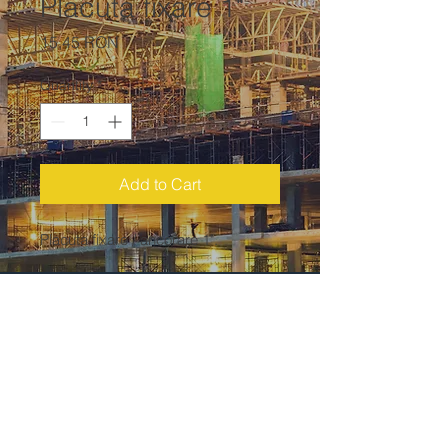
Placuta fixare 1"
Price
15,45 RON
Quantity
*
Add to Cart
Placuta fixare / ancorare 1".
Zincare galvanica*. Greutate: 0.2 kg.
*La cerere poate fi zincat la cald.
Pretul
include TVA.