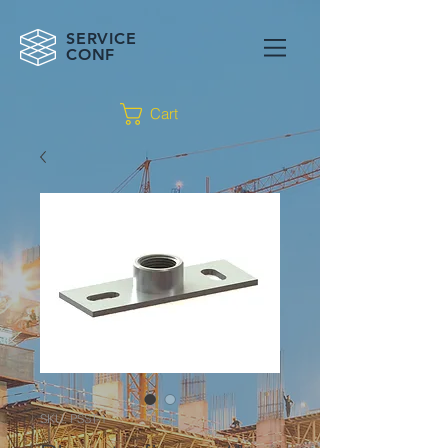
SERVICE
CONF
Cart
SKU: PSST-1