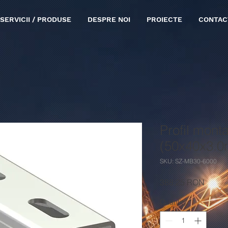
SERVICII / PRODUSE
DESPRE NOI
PROIECTE
CONTAC
Profil mont
(50x40x3.
SKU: SZ-MB30-6000
Price
388,25 RON
Quantity
*