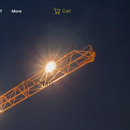
Cart
T
More
aj tip MB
0mm) L=6000mm