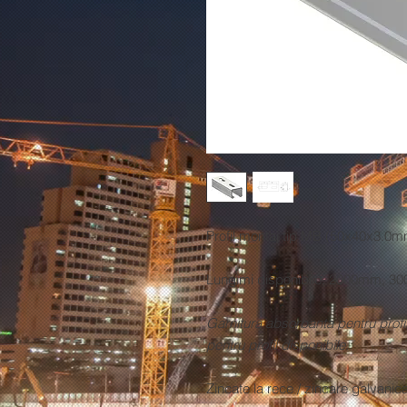
Profil montaj tip MB (50x40x3.0m
Lungimi disponibile: 2000mm, 
Garnitura absorbanta pentru profi
pentru profil disponibile.
Zincate la rece / zincare galvanic