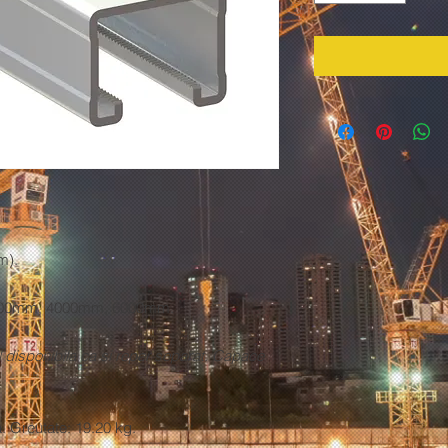
m).
3000mm, 4000mm, 6000mm.
l disponibila ca si reper separat. Capace
a. Greutate: 19.20 kg.