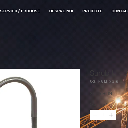
SERVICII / PRODUSE
DESPRE NOI
PROIECTE
CONTAC
Surub U -
SKU: KB-M12-315
Price
27,75 RON
Quantity
*