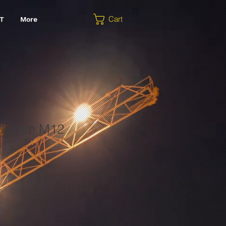
Cart
T
More
 315mm M12