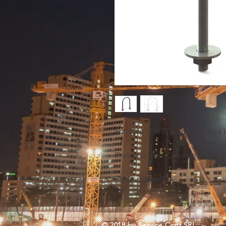
Surub tip U M12 pentru montajul 
Zincate la rece. Greutate: 0.73 kg
Pretul
include TVA.
© 2018 by Service Conf SRL. ​